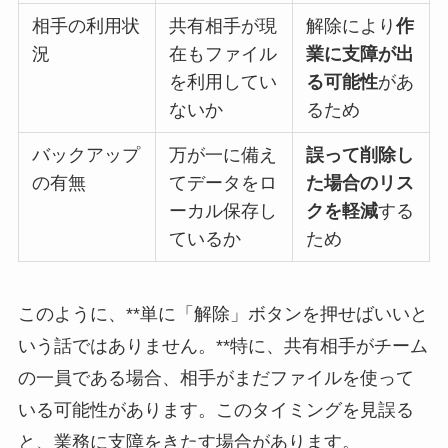
相手の利用状
共有相手が現
解除により
作
況
在もファイル
業に支障が出
を利用してい
る可能性
があ
ないか
るため
バックアップ
万が一に備え
誤って削除し
の有無
てデータをロ
た場合のリス
ーカル保存し
クを軽減
する
ているか
ため
このように、**単に「解除」ボタンを押せばいいと
いう話ではありません。**特に、共有相手がチーム
の一員である場合、相手がまだファイルを使って
いる可能性があります。このタイミングを見誤る
と、業務に支障をきたす場合があります。