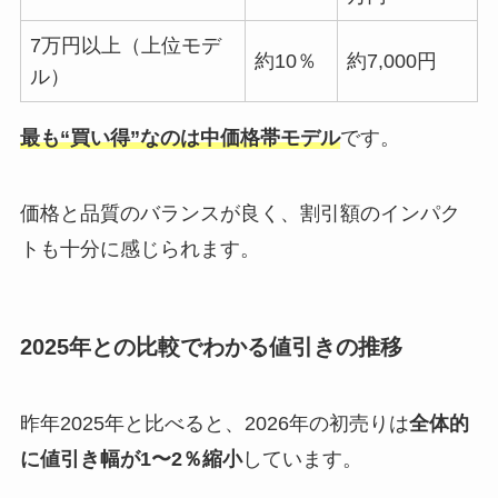
7万円以上（上位モデ
約10％
約7,000円
ル）
最も“買い得”なのは中価格帯モデル
です。
価格と品質のバランスが良く、割引額のインパク
トも十分に感じられます。
2025年との比較でわかる値引きの推移
昨年2025年と比べると、2026年の初売りは
全体的
に値引き幅が1〜2％縮小
しています。