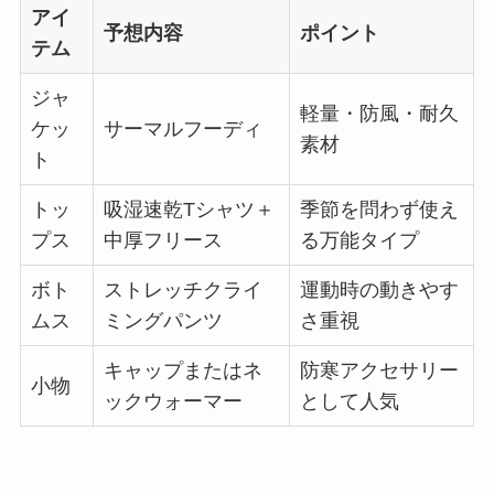
アイ
予想内容
ポイント
テム
ジャ
軽量・防風・耐久
ケッ
サーマルフーディ
素材
ト
トッ
吸湿速乾Tシャツ＋
季節を問わず使え
プス
中厚フリース
る万能タイプ
ボト
ストレッチクライ
運動時の動きやす
ムス
ミングパンツ
さ重視
キャップまたはネ
防寒アクセサリー
小物
ックウォーマー
として人気