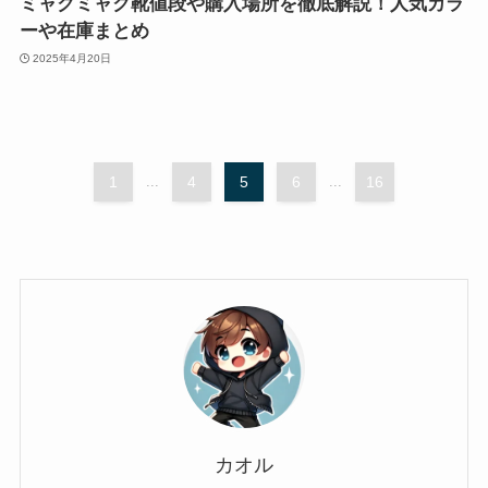
ミャクミャク靴値段や購入場所を徹底解説！人気カラ
ーや在庫まとめ
2025年4月20日
1
...
4
5
6
...
16
カオル