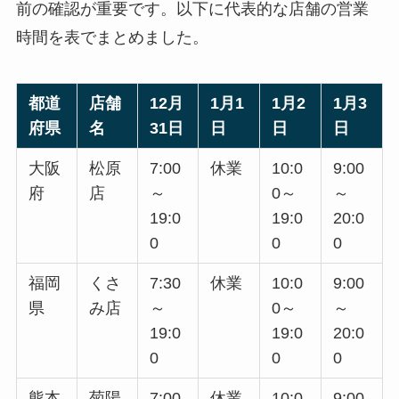
前の確認が重要です。以下に代表的な店舗の営業
時間を表でまとめました。
都道
店舗
12月
1月1
1月2
1月3
府県
名
31日
日
日
日
大阪
松原
7:00
休業
10:0
9:00
府
店
～
0～
～
19:0
19:0
20:0
0
0
0
福岡
くさ
7:30
休業
10:0
9:00
県
み店
～
0～
～
19:0
19:0
20:0
0
0
0
熊本
菊陽
7:00
休業
10:0
9:00